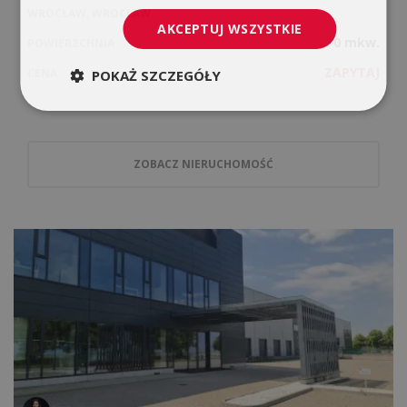
WROCŁAW, WROCŁAW
AKCEPTUJ WSZYSTKIE
0 mkw.
POWIERZCHNIA
ZAPYTAJ
CENA
POKAŻ SZCZEGÓŁY
ZOBACZ NIERUCHOMOŚĆ