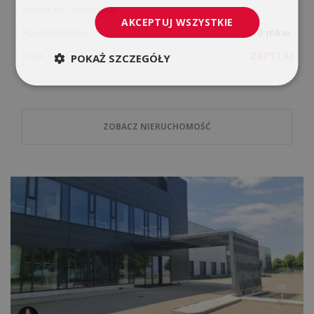
WROCŁAW, WROCŁAW
AKCEPTUJ WSZYSTKIE
0 mkw.
POWIERZCHNIA
ZAPYTAJ
CENA
POKAŻ SZCZEGÓŁY
ZOBACZ NIERUCHOMOŚĆ