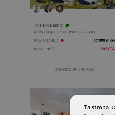
7R Park Beskid
GÓRNY ŚLĄSK, CZECHOWICE-DZIEDZICE
57 998 mkw
POWIERZCHNIA
ZAPYTA
DOSTĘPNOŚĆ
ZOBACZ NIERUCHOMOŚĆ
Ta strona u