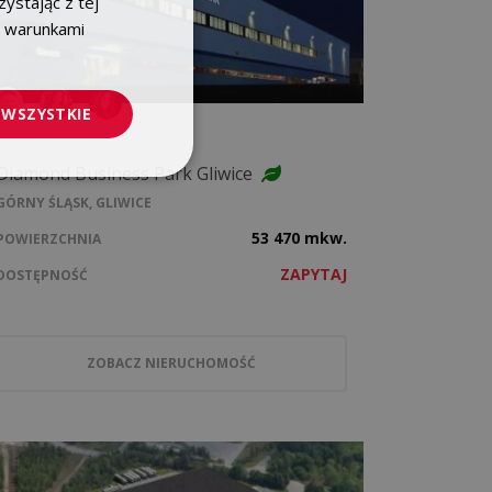
ystając z tej
z warunkami
ENGLISH
 WSZYSTKIE
Diamond Business Park Gliwice
GÓRNY ŚLĄSK, GLIWICE
53 470 mkw.
POWIERZCHNIA
ZAPYTAJ
DOSTĘPNOŚĆ
ZOBACZ NIERUCHOMOŚĆ