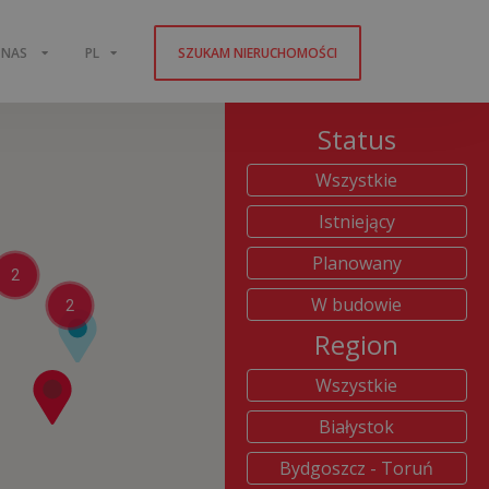
 NAS
PL
SZUKAM NIERUCHOMOŚCI
Status
Wszystkie
Istniejący
Planowany
2
W budowie
2
Region
Wszystkie
Białystok
Bydgoszcz - Toruń