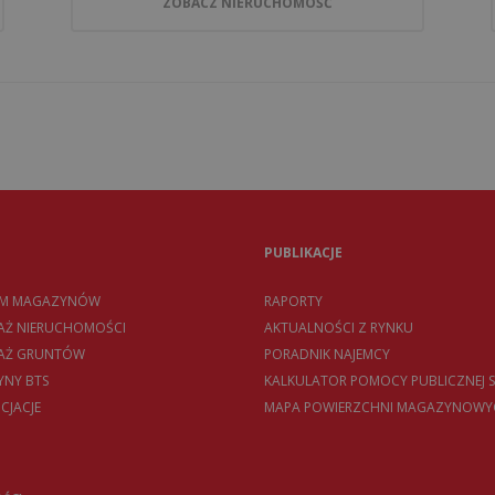
ZOBACZ NIERUCHOMOŚĆ
PUBLIKACJE
EM MAGAZYNÓW
RAPORTY
AŻ NIERUCHOMOŚCI
AKTUALNOŚCI Z RYNKU
DAŻ GRUNTÓW
PORADNIK NAJEMCY
NY BTS
KALKULATOR POMOCY PUBLICZNEJ S
CJACJE
MAPA POWIERZCHNI MAGAZYNOWY