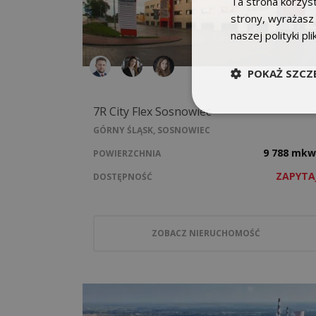
Ta strona korzyst
strony, wyrażasz
naszej polityki pl
POKAŻ SZCZ
7R City Flex Sosnowiec
GÓRNY ŚLĄSK, SOSNOWIEC
9 788 mkw
POWIERZCHNIA
ZAPYTA
DOSTĘPNOŚĆ
ZOBACZ NIERUCHOMOŚĆ