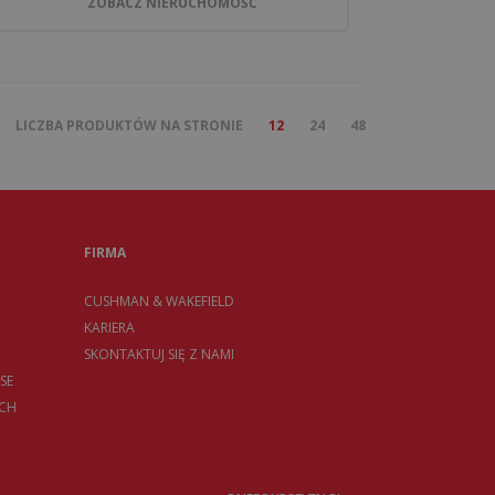
ZOBACZ NIERUCHOMOŚĆ
LICZBA PRODUKTÓW NA STRONIE
12
24
48
FIRMA
CUSHMAN & WAKEFIELD
KARIERA
SKONTAKTUJ SIĘ Z NAMI
SE
CH