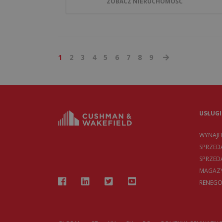
ZOBACZ NIERUCHOMOŚĆ
1
2
3
4
5
6
7
8
9
USŁUGI
WYNAJ
SPRZED
SPRZE
MAGAZY
RENEGO