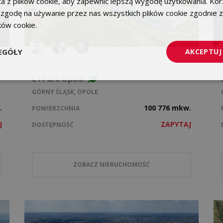
a z plików cookie, aby zapewnić lepszą wygodę użytkowania. Korz
 zgodę na używanie przez nas wszystkich plików cookie zgodnie 
ików cookie.
Dowiedz się więcej
EGÓŁY
AKCEPTUJ
CTPark Opole
GÓRNY ŚLĄSK, OPOLE
.
100 776 mkw.
POWIERZCHNIA
J
ZAPYTAJ
DOSTĘPNOŚĆ
ZOBACZ NIERUCHOMOŚĆ