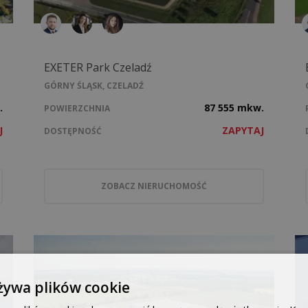
EXETER Park Czeladź
GÓRNY ŚLĄSK, CZELADŹ
.
87 555 mkw.
POWIERZCHNIA
J
ZAPYTAJ
DOSTĘPNOŚĆ
ZOBACZ NIERUCHOMOŚĆ
żywa plików cookie