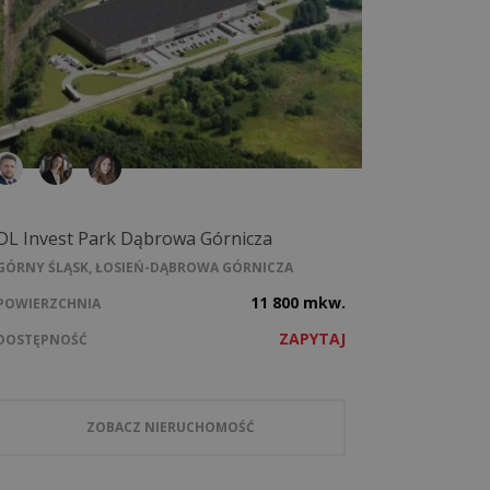
DL Invest Park Dąbrowa Górnicza
GÓRNY ŚLĄSK, ŁOSIEŃ-DĄBROWA GÓRNICZA
11 800 mkw.
POWIERZCHNIA
ZAPYTAJ
DOSTĘPNOŚĆ
ZOBACZ NIERUCHOMOŚĆ