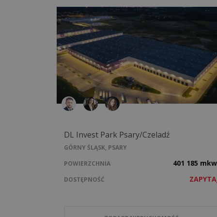
DL Invest Park Psary/Czeladź
GÓRNY ŚLĄSK, PSARY
401 185 mkw
POWIERZCHNIA
ZAPYTA
DOSTĘPNOŚĆ