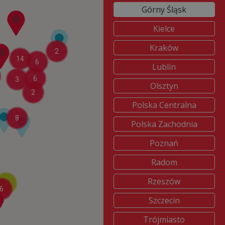
Górny Śląsk
Kielce
Kraków
2
14
6
Lublin
6
3
Olsztyn
2
Polska Centralna
8
Polska Zachodnia
Poznań
Radom
Rzeszów
2
6
Szczecin
Trójmiasto