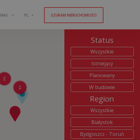
 NAS
PL
SZUKAM NIERUCHOMOŚCI
Status
Wszystkie
Istniejący
Planowany
2
W budowie
2
Region
Wszystkie
Białystok
Bydgoszcz - Toruń