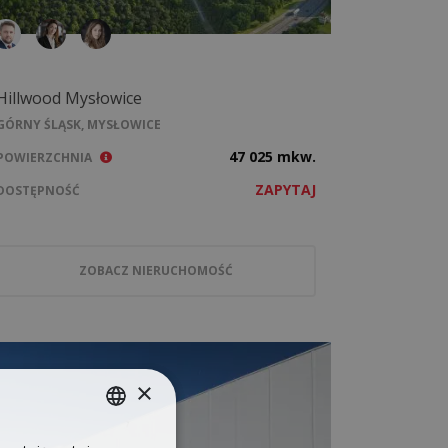
Hillwood Mysłowice
GÓRNY ŚLĄSK, MYSŁOWICE
47 025 mkw.
POWIERZCHNIA
ZAPYTAJ
DOSTĘPNOŚĆ
ZOBACZ NIERUCHOMOŚĆ
×
POLISH