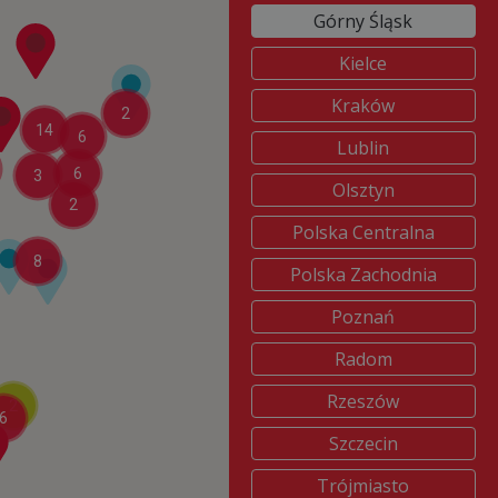
Górny Śląsk
Kielce
Kraków
2
14
6
Lublin
6
3
Olsztyn
2
Polska Centralna
8
Polska Zachodnia
Poznań
Radom
Rzeszów
2
6
Szczecin
Trójmiasto