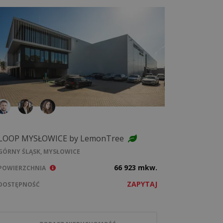
LOOP MYSŁOWICE by LemonTree
GÓRNY ŚLĄSK, MYSŁOWICE
66 923 mkw.
POWIERZCHNIA
ZAPYTAJ
DOSTĘPNOŚĆ