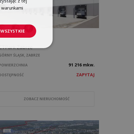
ystając z tej
z warunkami
ENGLISH
 WSZYSTKIE
CTPark Zabrze
GÓRNY ŚLĄSK, ZABRZE
91 216 mkw.
POWIERZCHNIA
ZAPYTAJ
DOSTĘPNOŚĆ
ZOBACZ NIERUCHOMOŚĆ