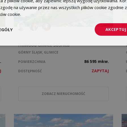
a z plików cookie, aby zapewnić lepszą wygodę użytkowania. Korz
 zgodę na używanie przez nas wszystkich plików cookie zgodnie 
ików cookie.
Dowiedz się więcej
EGÓŁY
AKCEPTUJ
Hillwood Gliwice Sośnica
GÓRNY ŚLĄSK, GLIWICE
.
86 595 mkw.
POWIERZCHNIA
J
ZAPYTAJ
DOSTĘPNOŚĆ
ZOBACZ NIERUCHOMOŚĆ