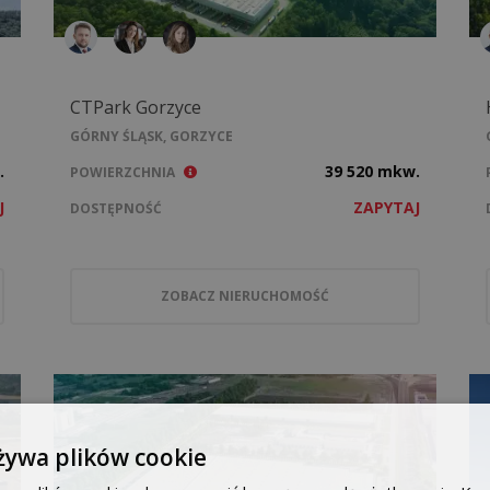
CTPark Gorzyce
GÓRNY ŚLĄSK, GORZYCE
.
39 520 mkw.
POWIERZCHNIA
J
ZAPYTAJ
DOSTĘPNOŚĆ
ZOBACZ NIERUCHOMOŚĆ
żywa plików cookie