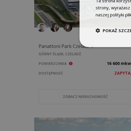
Ta strona korzyst
strony, wyrażasz
naszej polityki pl
POKAŻ SZCZ
Panattoni Park Czeladź II
GÓRNY ŚLĄSK, CZELADŹ
16 600 mkw
POWIERZCHNIA
ZAPYTA
DOSTĘPNOŚĆ
ZOBACZ NIERUCHOMOŚĆ