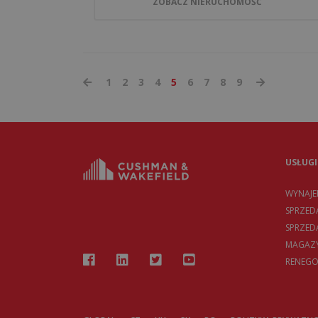
ZOBACZ NIERUCHOMOŚĆ
1
2
3
4
5
6
7
8
9
USŁUGI
WYNAJ
SPRZED
SPRZE
MAGAZY
RENEGO