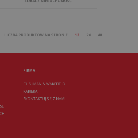
ZOBACZ NIERUCHOMOŚĆ
LICZBA PRODUKTÓW NA STRONIE
12
24
48
FIRMA
CUSHMAN & WAKEFIELD
KARIERA
SKONTAKTUJ SIĘ Z NAMI
SE
CH