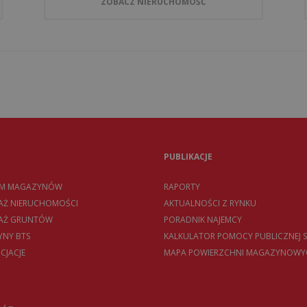
ZOBACZ NIERUCHOMOŚĆ
PUBLIKACJE
EM MAGAZYNÓW
RAPORTY
AŻ NIERUCHOMOŚCI
AKTUALNOŚCI Z RYNKU
DAŻ GRUNTÓW
PORADNIK NAJEMCY
NY BTS
KALKULATOR POMOCY PUBLICZNEJ S
CJACJE
MAPA POWIERZCHNI MAGAZYNOWY