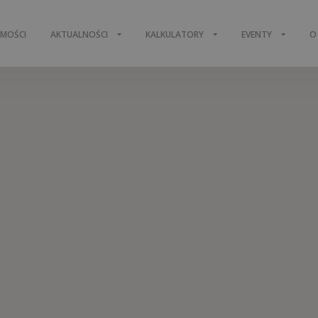
OMOŚCI
AKTUALNOŚCI
KALKULATORY
EVENTY
O