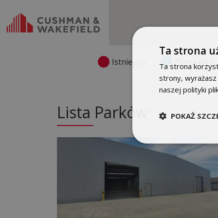
Ta strona u
Istniejący
Planowany
Ta strona korzyst
strony, wyrażasz
naszej polityki pl
Lista Parków
POKAŻ SZCZ