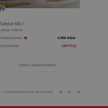
Zadębie SBU I
LUBLIN, LUBLIN
4 600 mkw.
POWIERZCHNIA
ZAPYTAJ
DOSTĘPNOŚĆ
ZOBACZ NIERUCHOMOŚĆ
LICZBA PRODUKTÓW NA STRONIE
12
24
48