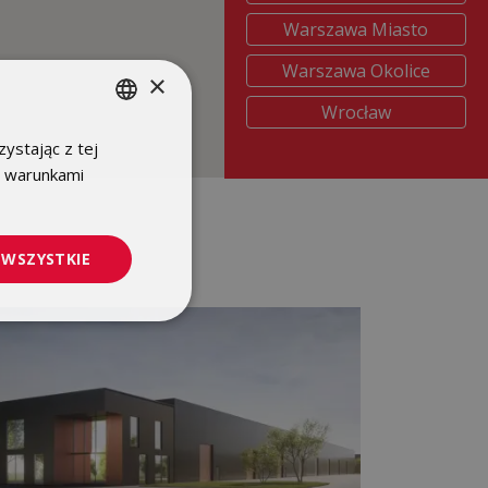
Warszawa Miasto
Warszawa Okolice
×
Wrocław
ystając z tej
POLISH
z warunkami
ENGLISH
 WSZYSTKIE