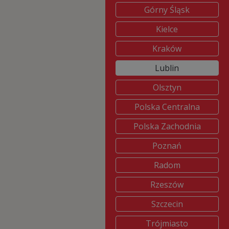
Górny Śląsk
Kielce
Kraków
Lublin
Olsztyn
Polska Centralna
Polska Zachodnia
Poznań
Radom
Rzeszów
Szczecin
Trójmiasto