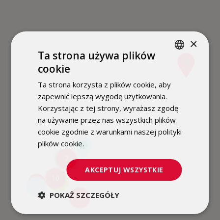
×
Ta strona używa plików
cookie
POLISH
Ta strona korzysta z plików cookie, aby
ENGLISH
zapewnić lepszą wygodę użytkowania.
Korzystając z tej strony, wyrażasz zgodę
na używanie przez nas wszystkich plików
cookie zgodnie z warunkami naszej polityki
plików cookie.
Dowiedz się więcej
2
7
AKCEPTUJ WSZYSTKIE
10
2
2
POKAŻ SZCZEGÓŁY
2