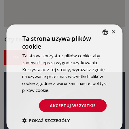
×
Ta strona używa plików
Czy ten artykuł był pomocny?
cookie
POLISH
Ta strona korzysta z plików cookie, aby
TAK
NIE
ENGLISH
zapewnić lepszą wygodę użytkowania.
Korzystając z tej strony, wyrażasz zgodę
na używanie przez nas wszystkich plików
cookie zgodnie z warunkami naszej polityki
plików cookie.
Dowiedz się więcej
AKCEPTUJ WSZYSTKIE
POKAŻ SZCZEGÓŁY