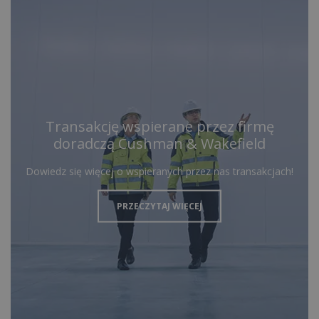
Transakcję wspierane przez firmę
doradczą Cushman & Wakefield
Dowiedz się więcej o wspieranych przez nas transakcjach!
PRZECZYTAJ WIĘCEJ