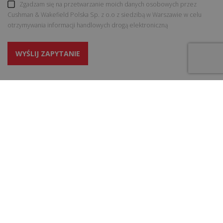
Zgadzam się na przetwarzanie moich danych osobowych przez
Cushman & Wakefield Polska Sp. z o.o z siedzibą w Warszawie w celu
otrzymywania informacji handlowych drogą elektroniczną
WYŚLIJ ZAPYTANIE
USŁUGI