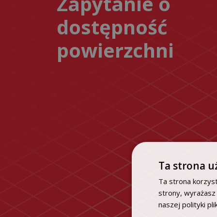
Zapytanie o
dostępność
powierzchni
Ta strona u
Ta strona korzyst
strony, wyrażasz
naszej polityki pl