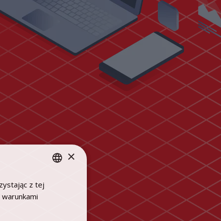
×
ystając z tej
POLISH
z warunkami
ENGLISH