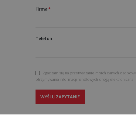
Firma
Telefon
Zgadzam się na przetwarzanie moich danych osobowyc
otrzymywania informacji handlowych drogą elektroniczną
WYŚLIJ ZAPYTANIE