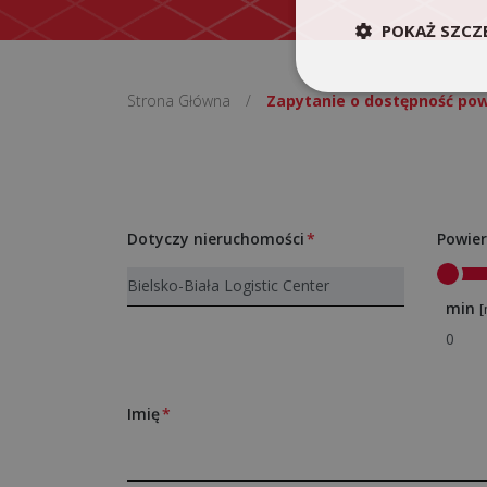
POKAŻ SZCZ
Strona Główna
/
Zapytanie o dostępność pow
Dotyczy nieruchomości
Powier
min
[
Imię