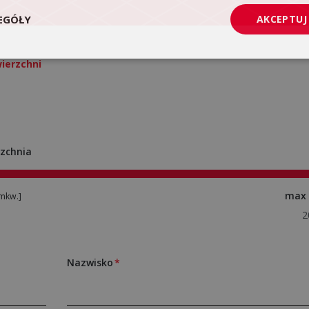
EGÓŁY
AKCEPTUJ
ierzchni
zchnia
max
mkw.]
Nazwisko