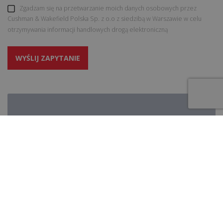
Zgadzam się na przetwarzanie moich danych osobowych przez
Cushman & Wakefield Polska Sp. z o.o z siedzibą w Warszawie w celu
otrzymywania informacji handlowych drogą elektroniczną
WYŚLIJ ZAPYTANIE
Magdalena Taciak-Juszczak
POROZMAWIAJMY