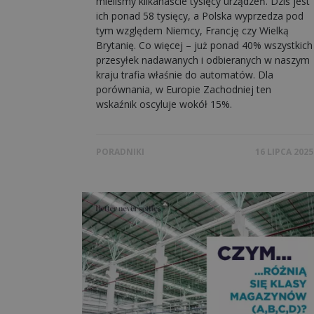
mieliśmy kilkanaście tysięcy urządzeń. Dziś jest
ich ponad 58 tysięcy, a Polska wyprzedza pod
tym względem Niemcy, Francję czy Wielką
Brytanię. Co więcej – już ponad 40% wszystkich
przesyłek nadawanych i odbieranych w naszym
kraju trafia właśnie do automatów. Dla
porównania, w Europie Zachodniej ten
wskaźnik oscyluje wokół 15%.
PORADNIKI
16 LIPCA 2025