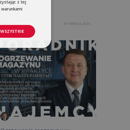
ystając z tej
POLISH
z warunkami
ENGLISH
NEWSY
07 MARCA 2024
 WSZYSTKIE