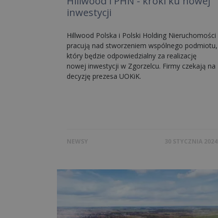
Hillwood i PHN - kroki ku nowej
inwestycji
Hillwood Polska i Polski Holding Nieruchomości
pracują nad stworzeniem wspólnego podmiotu,
który będzie odpowiedzialny za realizację
nowej inwestycji w Zgorzelcu. Firmy czekają na
decyzję prezesa UOKiK.
NEWSY
30 STYCZNIA 2024