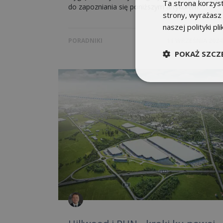
Ta strona korzyst
do zapozniania się poniższym artykułem.
strony, wyrażasz
naszej polityki pl
PORADNIKI
11 WRZEŚNIA 2024
POKAŻ SZCZ