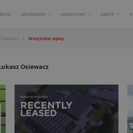
OMOŚCI
AKTUALNOŚCI
KALKULATORY
EVENTY
O
 Osiewacz
/
Wszystkie wpisy
 Łukasz Osiewacz