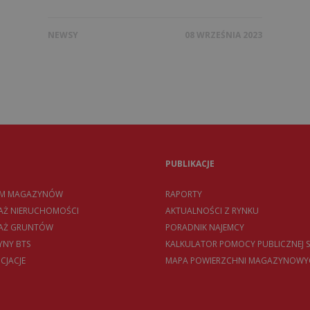
NEWSY
08 WRZEŚNIA 2023
PUBLIKACJE
EM MAGAZYNÓW
RAPORTY
AŻ NIERUCHOMOŚCI
AKTUALNOŚCI Z RYNKU
DAŻ GRUNTÓW
PORADNIK NAJEMCY
NY BTS
KALKULATOR POMOCY PUBLICZNEJ S
CJACJE
MAPA POWIERZCHNI MAGAZYNOWY