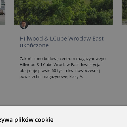
Hillwood & LCube Wrocław East
ukończone
Zakończono budowę centrum magazynowego
Hillwood & LCube Wrocław East. Inwestycja
obejmuje prawie 60 tys. mkw. nowoczesnej
powierzchni magazynowej klasy A.
żywa plików cookie