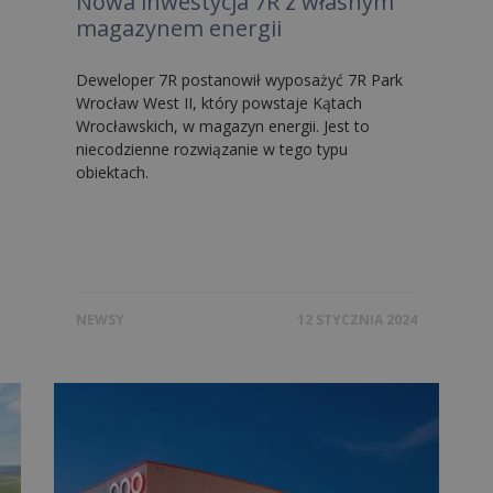
Nowa inwestycja 7R z własnym
magazynem energii
Deweloper 7R postanowił wyposażyć 7R Park
Wrocław West II, który powstaje Kątach
Wrocławskich, w magazyn energii. Jest to
niecodzienne rozwiązanie w tego typu
obiektach.
NEWSY
12 STYCZNIA 2024