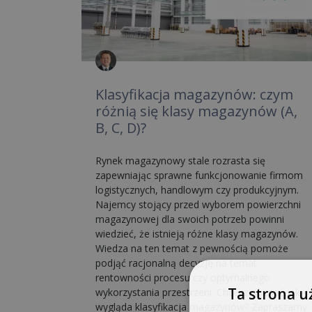
Klasyfikacja magazynów: czym
różnią się klasy magazynów (A,
B, C, D)?
Rynek magazynowy stale rozrasta się
zapewniając sprawne funkcjonowanie firmom
logistycznych, handlowym czy produkcyjnym.
Najemcy stojący przed wyborem powierzchni
magazynowej dla swoich potrzeb powinni
wiedzieć, że istnieją różne klasy magazynów.
Wiedza na ten temat z pewnością pomoże
podjąć racjonalną decyzję na temat
rentowności procesu czy optymalnego
Ta strona u
wykorzystania przestrzeni. Chcesz poznać jak
wygląda klasyfikacja magazynów? Zapraszamy