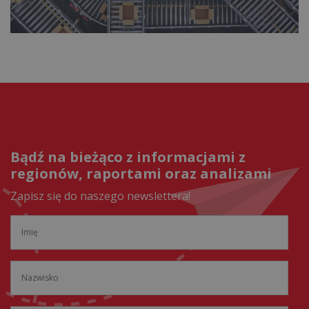
Bądź na bieżąco z informacjami z
regionów, raportami oraz analizami
Zapisz się do naszego newslettera!