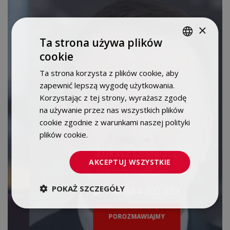
×
Ta strona używa plików
cookie
POLISH
Ta strona korzysta z plików cookie, aby
ENGLISH
zapewnić lepszą wygodę użytkowania.
Korzystając z tej strony, wyrażasz zgodę
na używanie przez nas wszystkich plików
cookie zgodnie z warunkami naszej polityki
plików cookie.
Dowiedz się więcej
Łukasz Osiewacz
AKCEPTUJ WSZYSTKIE
Starszy Negocjator
POKAŻ SZCZEGÓŁY
+48 884 202 233
POROZMAWIAJMY