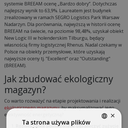
systemie BREEAM ocenę „Bardzo dobry”. Dotychczas
najlepszy wynik to 63,9%. Laureatem jest budynek
zrealizowany w ramach SEGRO Logistics Park Warsaw
Nadarzyn. Dla porównania, najwyższą w historii ocenę
BREEAM na świecie, na poziomie 98,48%, uzyskał obiekt
New Logic III w holenderskim Tilburgu, będący
własnością firmy logistycznej Rhenus. Nadal czekamy w
Polsce na obiekty przemysłowe, które uzyskają
najwyższe oceny tj. "Excellent" oraz "Outstanding"
(BREEAM).
Jak zbudować ekologiczny
magazyn?
Co warto rozważyć na etapie projektowania i realizacji
ekologicznego magazynu
, by maksymalizować jego
×
efektywność energetyczną?
Ta strona używa plików
Rozwiązania pomagające ograniczyć zużycie