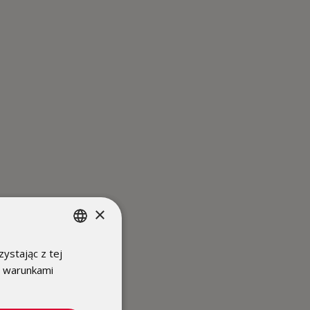
×
ystając z tej
POLISH
z warunkami
ENGLISH