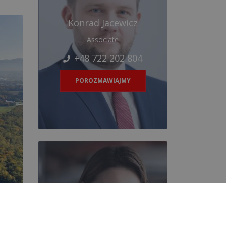
Konrad Jacewicz
Associate
+48 722 202 804
POROZMAWIAJMY
Katarzyna Dębska