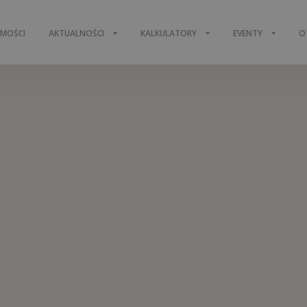
OMOŚCI
AKTUALNOŚCI
KALKULATORY
EVENTY
O