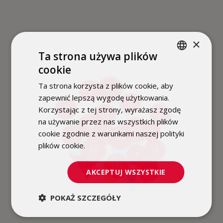
×
Ta strona używa plików
cookie
POLISH
Ta strona korzysta z plików cookie, aby
ENGLISH
31
3
3
2
zapewnić lepszą wygodę użytkowania.
3
6
Korzystając z tej strony, wyrażasz zgodę
20
2
3
15
2
na używanie przez nas wszystkich plików
48
141
2
cookie zgodnie z warunkami naszej polityki
6
16
3
26
4
59
plików cookie.
Dowiedz się więcej
7
6
16
65
2
11
7
9
115
4
11
AKCEPTUJ WSZYSTKIE
3
POKAŻ SZCZEGÓŁY