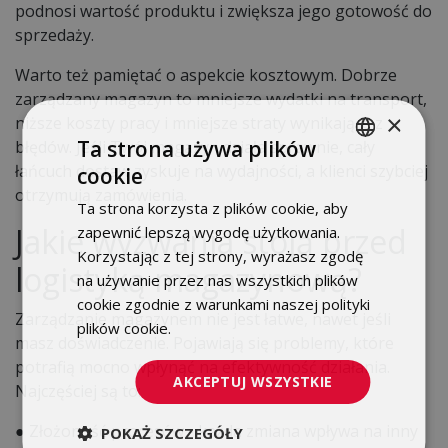
podnosi wartość produktu i zwiększa jego gotowość do
sprzedaży.
Warto też pamiętać o aspekcie kosztowym. Dobrze
zarządzany magazyn to mniejsze wydatki na transport,
×
niższe koszty pracy i mniejsze straty wynikające z
Ta strona używa plików
błędów. Jeśli Twój magazyn działa sprawnie, cały
łańcuch dostaw zyskuje na wydajności, a klienci szybciej
cookie
POLISH
otrzymują zamówienia.
Ta strona korzysta z plików cookie, aby
ENGLISH
Jakie wyzwania stoją przed
zapewnić lepszą wygodę użytkowania.
Korzystając z tej strony, wyrażasz zgodę
logistyką magazynową?
na używanie przez nas wszystkich plików
cookie zgodnie z warunkami naszej polityki
Zarządzanie magazynem nie jest łatwe, nawet jeśli
plików cookie.
Dowiedz się więcej
masz doświadczenie. Pojawiają się problemy, które
potrafią mocno wpłynąć na efektywność działania.
AKCEPTUJ WSZYSTKIE
Najczęściej są to:
● Złożoność procesów - każda zmiana wpływa na inny
POKAŻ SZCZEGÓŁY