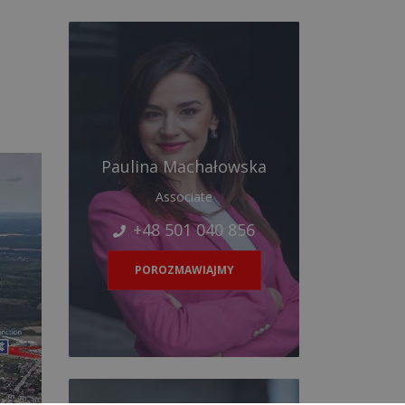
Paulina Machałowska
Associate
+48 501 040 856
POROZMAWIAJMY