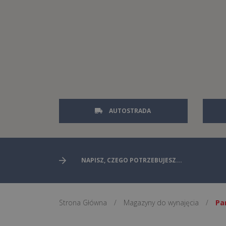
AUTOSTRADA
Strona Główna
/
Magazyny do wynajęcia
/
Pa