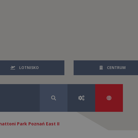
LOTNISKO
CENTRUM
nattoni Park Poznań East II