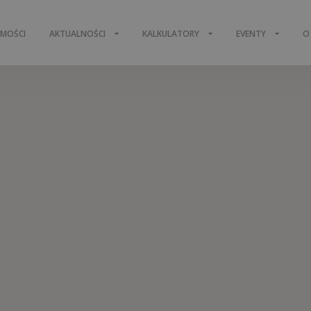
OMOŚCI
AKTUALNOŚCI
KALKULATORY
EVENTY
O