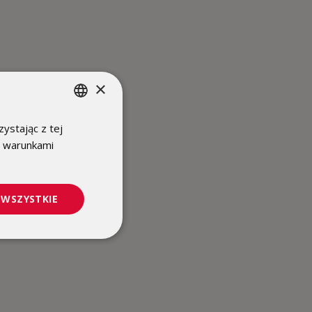
×
ystając z tej
POLISH
z warunkami
ENGLISH
 WSZYSTKIE