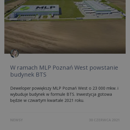
W ramach MLP Poznań West powstanie
budynek BTS
Zbigniew Gawęda
Deweloper powiększy MLP Poznań West o 23 000 mkw. i
wybuduje budynek w formule BTS. Inwestycja gotowa
Associate, Senior Business Development Manager
będzie w czwartym kwartale 2021 roku.
+48 722 202 487
NEWSY
30 CZERWCA 2021
POROZMAWIAJMY